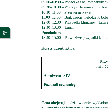
09:00–09:30 – Padaczka i neurorehabilitacj
09:30–10:30 – Wstrząs rdzeniowy i mielomal
10:30–11:00 – Przerwa na kawę
11:00–12:00 – Brak czucia głębokiego bólu
12:00–12:30 – Przypadki kliniczne – Łatwe
12:30–13:30 – Lunch
Popołudnie:
13:30–15:00 – Prawdziwe przypadki klinicz
Koszty uczestnictwa:
Przy
min. 5
Absolwenci SFZ
Pozostali uczestnicy
Cena obejmuje:
udział w części wykładowe
* Cena nie obejmuje:
zakwaterowanie ora