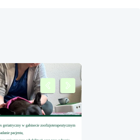
es geriatryczny w gabinecie zoofizjoterapeutycznym
Canine Fascial Manipula
badanie pacjenta,
FASCIAL MANIPULAT