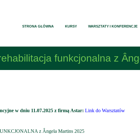
STRONA GŁÓWNA
KURSY
WARSZTATY I KONFERENCJE
habilitacja funkcjonalna z Âng
yjne w dniu 11.07.2025 z firmą Astar:
Link do Warsztatów
NKCJONALNA z Ângela Martins 2025