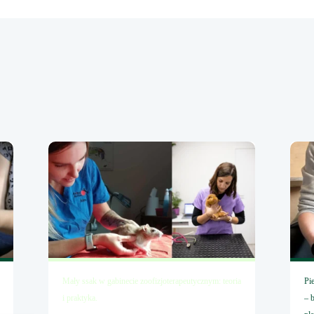
Mały ssak w gabinecie zoofizjoterapeutycznym: teoria
Pi
i praktyka.
– 