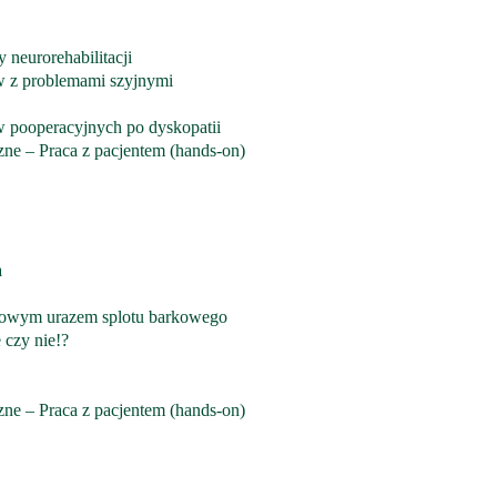
 neurorehabilitacji
ów z problemami szyjnymi
w pooperacyjnych po dyskopatii
ne – Praca z pacjentem (hands-on)
a
ciowym urazem splotu barkowego
 czy nie!?
ne – Praca z pacjentem (hands-on)