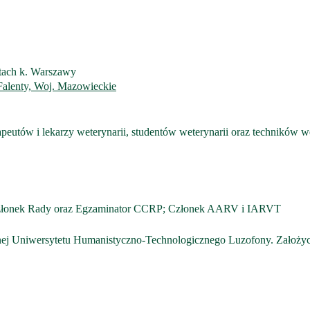
tach k. Warszawy
Falenty, Woj. Mazowieckie
apeutów i lekarzy weterynarii, studentów weterynarii oraz techników we
łonek Rady oraz Egzaminator CCRP; Członek AARV i IARVT
nej Uniwersytetu Humanistyczno-Technologicznego Luzofony. Założ